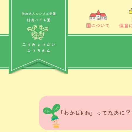
園について
保育
「わかばkids」ってなあに？