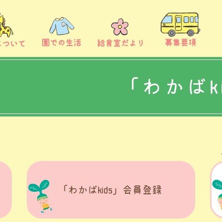
募集要項
園での生活
給食室だより
について
「わかばk
「わかばkids」会員登録