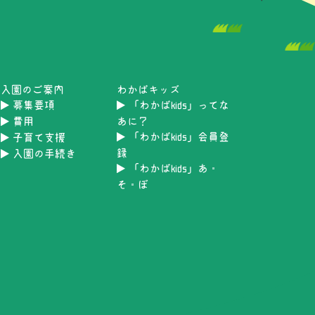
入園のご案内
わかばキッズ
募集要項
「わかばkids」ってな
費用
あに？
「わかばkids」会員登
子育て支援