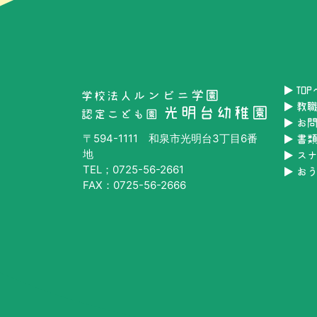
TO
教
お
〒594-1111 和泉市光明台3丁目6番
書