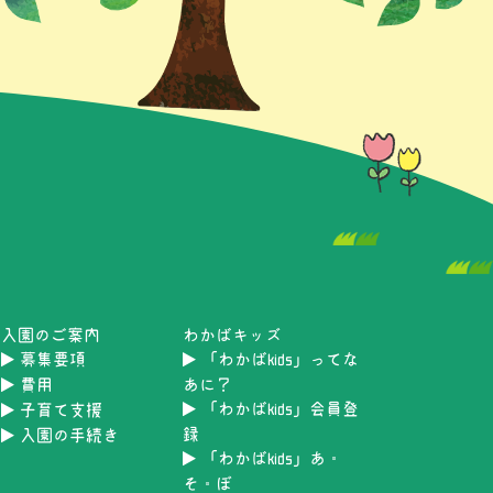
入園のご案内
わかばキッズ
募集要項
「わかばkids」ってな
費用
あに？
「わかばkids」会員登
子育て支援
録
入園の手続き
「わかばkids」あ・
そ・ぼ