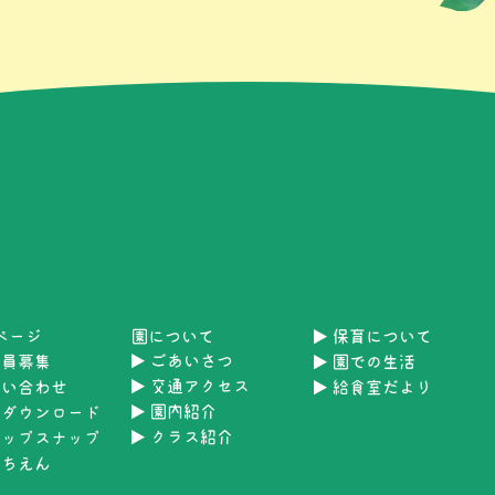
Pページ
園について
保育について
ごあいさつ
職員募集
園での生活
交通アクセス
問い合わせ
給食室だより
園内紹介
類ダウンロード
クラス紹介
ナップスナップ
うちえん